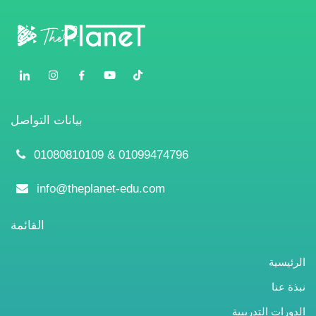
اتص
عربي
بيانات التواصل
01080810109 & 01099474796
info@theplanet-edu.com
القائمة
الرئيسية
نبذة عنا
الدورات التدريبية