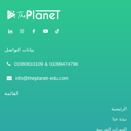
اتص
عربي
بيانات التواصل
01080810109 & 01099474796
info@theplanet-edu.com
القائمة
الرئيسية
نبذة عنا
الدورات التدريبية